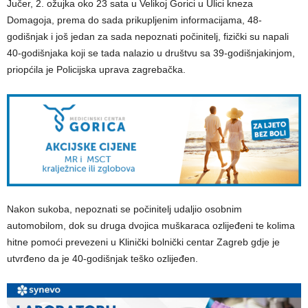
Jučer, 2. ožujka oko 23 sata u Velikoj Gorici u Ulici kneza
Domagoja, prema do sada prikupljenim informacijama, 48-
godišnjak i još jedan za sada nepoznati počinitelj, fizički su napali
40-godišnjaka koji se tada nalazio u društvu sa 39-godišnjakinjom,
priopćila je Policijska uprava zagrebačka.
Nakon sukoba, nepoznati se počinitelj udaljio osobnim
automobilom, dok su druga dvojica muškaraca ozlijeđeni te kolima
hitne pomoći prevezeni u Klinički bolnički centar Zagreb gdje je
utvrđeno da je 40-godišnjak teško ozlijeđen.