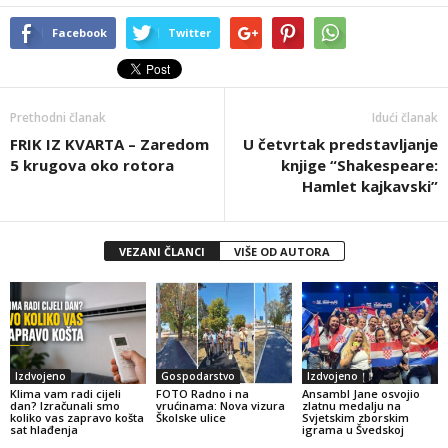
Facebook
Twitter
Prethodni članak
Idući članak
FRIK IZ KVARTA – Zaredom
U četvrtak predstavljanje
5 krugova oko rotora
knjige “Shakespeare:
Hamlet kajkavski”
VEZANI ČLANCI
VIŠE OD AUTORA
Izdvojeno
Gospodarstvo
Izdvojeno
Klima vam radi cijeli
FOTO Radno i na
Ansambl Jane osvojio
dan? Izračunali smo
vrućinama: Nova vizura
zlatnu medalju na
koliko vas zapravo košta
Školske ulice
Svjetskim zborskim
sat hlađenja
igrama u Švedskoj