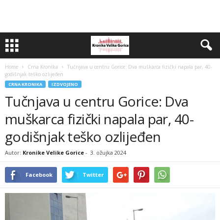
Home
Crna Kronika
Tučnjava u centru Gorice: Dva muškarca fizički napala par, 40-
godišnjak teško ozlijeđen
CRNA KRONIKA
IZDVOJENO
Tučnjava u centru Gorice: Dva
muškarca fizički napala par, 40-
godišnjak teško ozlijeđen
Autor:
Kronike Velike Gorice
-
3. ožujka 2024
Facebook
Twitter