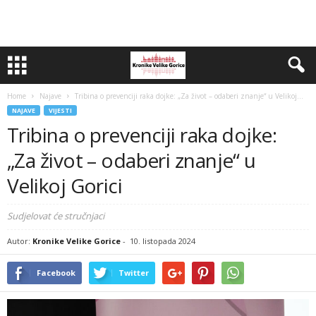
Home
Najave
Tribina o prevenciji raka dojke: „Za život – odaberi znanje“ u Velikoj...
NAJAVE
VIJESTI
Tribina o prevenciji raka dojke:
„Za život – odaberi znanje“ u
Velikoj Gorici
Sudjelovat će stručnjaci
Autor:
Kronike Velike Gorice
-
10. listopada 2024
Facebook
Twitter