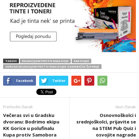
TAGOVI
EDUKACIJOM PROTIV RAKA DOJK
RAK DOJKE
UDRUGA EDUKACIJOM PROTIV RAKA DOJKE ZAGREBAČKE ŽUPANIJE
Facebook
Twitter
Prethodni članak
Idući članak
Večeras svi u Gradsku
Osnovnoškolci i
dvoranu: Bodrimo ekipu
srednjoškolci, prijavite se
KK Gorice u polufinalu
na STEM Pub Quiz i
Kupa protiv Samobora
osvojite nagrade