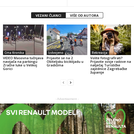
VEZANI ČLANCI
VIŠE OD AUTORA
Crna Kronika
Izdvojeno
Rekreacija
VIDEO Masovna tučnjava
Prijavite se na 2.
Volite fotografirati?
navijača na parkingu
Obiteljsku biciklijadu u
Prijavite svoje radove na
Zračne luke u Velikoj
Gradićima
natječaj Turističke
Gorici
zajednice Zagrebačke
županije
- Advertisement -