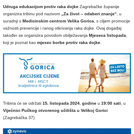
Udruga edukacijom protiv raka dojke
Zagrebačke županije
organizira tribinu pod nazivom
„Za život – odaberi znanje“
, u
suradnji s
Medicinskim centrom Velika Gorica
, s ciljem promocije
važnosti prevencije i ranog otkrivanja raka dojke. Ovaj događaj
također se organizira povodom obilježavanja
Mjeseca listopada
,
koji je poznat kao
mjesec borbe protiv raka dojke
.
Tribina će se održati
15. listopada 2024. godine
u
19:00 sati
, u
Vijećnici Pučkog otvorenog učilišta u Velikoj Gorici
(Zagrebačka 37).