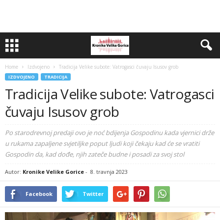
Home
Izdvojeno
Tradicija Velike subote: Vatrogasci čuvaju Isusov grob
IZDVOJENO
TRADICIJA
Tradicija Velike subote: Vatrogasci
čuvaju Isusov grob
Po starodrevnoj predaji ovo je noć bdijenja Gospodinu kada vjernici drže
u rukama zapaljene svjetiljke poput ljudi koji čekaju kad će se vratiti
Gospodin da, kad dođe, njih zateče budne i posadi za svoj stol
Autor:
Kronike Velike Gorice
-
8. travnja 2023
Facebook
Twitter