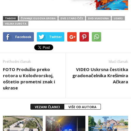
TAGOVI
ČUVANJE ISUSOVA GROBA
DVD STARO ČIČE
DVD VUKOVINA
USKRS
VELIKA SUBOTA
Facebook
Twitter
Prethodni članak
Idući članak
FOTO Produžio preko
VIDEO Uskrsna čestitka
rotora u Kolodvorskoj,
gradonačelnika Krešimira
oštetio prometni znak i
Ačkara
ukrase
VEZANI ČLANCI
VIŠE OD AUTORA