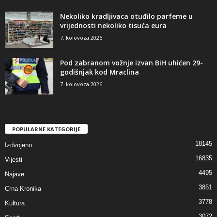
Nekoliko kradljivaca otuđilo parfeme u
vrijednosti nekoliko tisuća eura
7. kolovoza 2026
Pod zabranom vožnje izvan BiH uhićen 29-
godišnjak kod Mraclina
7. kolovoza 2026
POPULARNE KATEGORIJE
18145
Izdvojeno
16835
Vijesti
4495
Najave
3851
Crna Kronika
3778
Kultura
3072