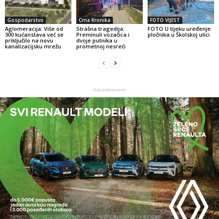
Gospodarstvo
Crna Kronika
FOTO VIJEST
Aglomeracija: Više od
Strašna tragedija:
FOTO U tijeku uređenje
300 kućanstava već se
Preminuli vozačica i
pločnika u Školskoj ulici
priključilo na novu
dvoje putnika u
kanalizacijsku mrežu
prometnoj nesreći
- Advertisement -