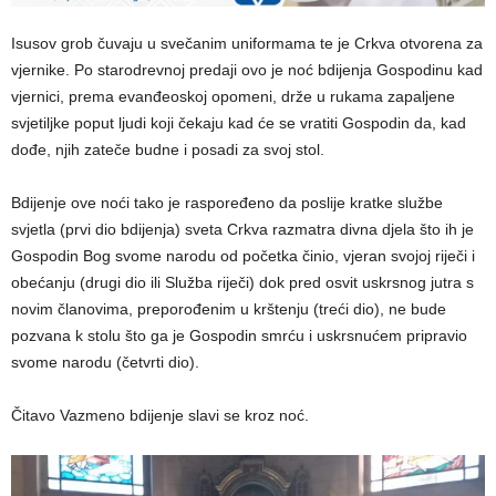
Isusov grob čuvaju u svečanim uniformama te je Crkva otvorena za
vjernike. Po starodrevnoj predaji ovo je noć bdijenja Gospodinu kad
vjernici, prema evanđeoskoj opomeni, drže u rukama zapaljene
svjetiljke poput ljudi koji čekaju kad će se vratiti Gospodin da, kad
dođe, njih zateče budne i posadi za svoj stol.
Bdijenje ove noći tako je raspoređeno da poslije kratke službe
svjetla (prvi dio bdijenja) sveta Crkva razmatra divna djela što ih je
Gospodin Bog svome narodu od početka činio, vjeran svojoj riječi i
obećanju (drugi dio ili Služba riječi) dok pred osvit uskrsnog jutra s
novim članovima, preporođenim u krštenju (treći dio), ne bude
pozvana k stolu što ga je Gospodin smrću i uskrsnućem pripravio
svome narodu (četvrti dio).
Čitavo Vazmeno bdijenje slavi se kroz noć.