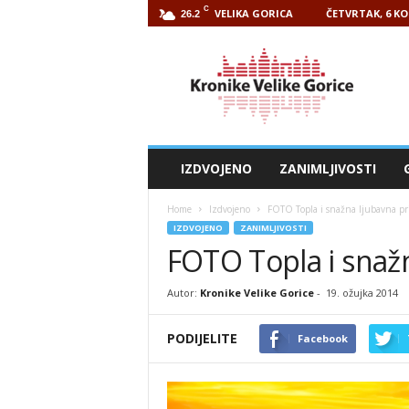
C
VELIKA GORICA
ČETVRTAK, 6 KO
26.2
Kronike
Velike
Gorice
IZDVOJENO
ZANIMLJIVOSTI
Home
Izdvojeno
FOTO Topla i snažna ljubavna pr
IZDVOJENO
ZANIMLJIVOSTI
FOTO Topla i snažn
Autor:
Kronike Velike Gorice
-
19. ožujka 2014
PODIJELITE
Facebook