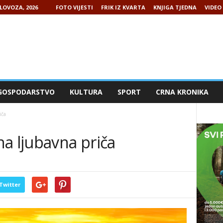
LOVOZA, 2026
FOTO VIJESTI
FRIK IZ KVARTA
KNJIGA TJEDNA
VIDEO 
GOSPODARSTVO
KULTURA
SPORT
CRNA KRONIKA
iča
a ljubavna priča
Twitter