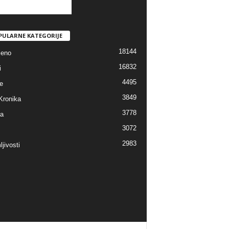
PULARNE KATEGORIJE
18144
jeno
16832
i
4495
e
3849
Kronika
3778
ra
3072
2983
jivosti