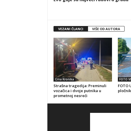
VEZANI ČLANCI
VIŠE OD AUTORA
Crna Kronika
FOTO VI
Strašna tragedija: Preminuli
FOTO U
vozačica i dvoje putnika u
pločnik
prometnoj nesreći