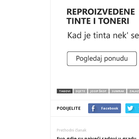
TAGOVI
DIJETE
JOSIP ŠKOF
SUMRAK
ZALAZ
PODIJELITE
Facebook
Prethodni članak
Evo gdje su najveći radovi u gradu