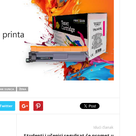
AK SUNCA
ŽENA
Twitter
Idući članak
Studenti i učenici regulirat će promet u