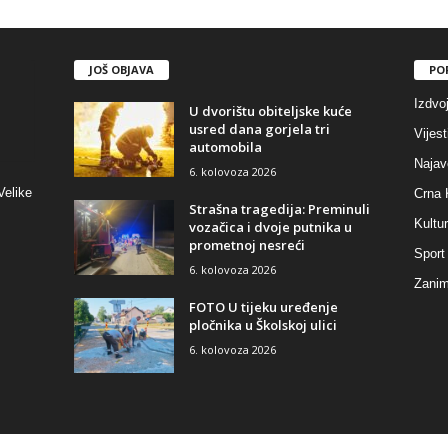
JOŠ OBJAVA
PO
Izdvo
U dvorištu obiteljske kuće
usred dana gorjela tri
Vijest
automobila
Najav
6. kolovoza 2026
Velike
Crna 
Strašna tragedija: Preminuli
Kultu
vozačica i dvoje putnika u
prometnoj nesreći
Sport
6. kolovoza 2026
Zaniml
FOTO U tijeku uređenje
pločnika u Školskoj ulici
6. kolovoza 2026