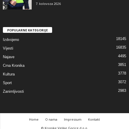
7. kolovoza 2026
POPULARNE KATEGORIJE
18145
Izdvojeno
16835
Vijesti
4495
Najave
3851
Crna Kronika
3778
Kultura
3072
Sport
2983
Zanimljivosti
Home
O nama
Impressum
Kontakt
© Kronike Velike Gorice d.o.o.