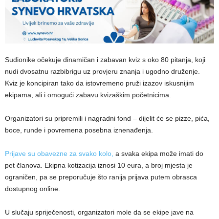
Sudionike očekuje dinamičan i zabavan kviz s oko 80 pitanja, koji
nudi dvosatnu razbibrigu uz provjeru znanja i ugodno druženje.
Kviz je koncipiran tako da istovremeno pruži izazov iskusnijim
ekipama, ali i omogući zabavu kvizaškim početnicima.
Organizatori su pripremili i nagradni fond – dijelit će se pizze, pića,
boce, runde i povremena posebna iznenađenja.
Prijave su obavezne za svako kolo,
a svaka ekipa može imati do
pet članova. Ekipna kotizacija iznosi 10 eura, a broj mjesta je
ograničen, pa se preporučuje što ranija prijava putem obrasca
dostupnog online.
U slučaju spriječenosti, organizatori mole da se ekipe jave na