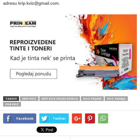
adresu krip.kviz@gmail.com.
TAGOVI
KRIP KVIZ
KRIP KVIZ VELIKA GORICA
KVIZ PRIJAVE
KVIZ ZNANJA
PUB KVIZ
Facebook
Twitter