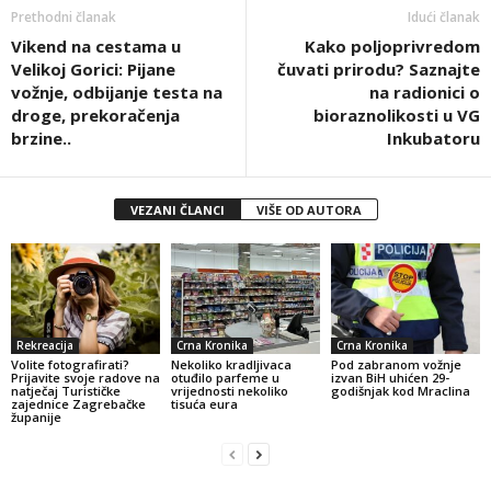
Prethodni članak
Idući članak
Vikend na cestama u
Kako poljoprivredom
Velikoj Gorici: Pijane
čuvati prirodu? Saznajte
vožnje, odbijanje testa na
na radionici o
droge, prekoračenja
bioraznolikosti u VG
brzine..
Inkubatoru
VEZANI ČLANCI
VIŠE OD AUTORA
Rekreacija
Crna Kronika
Crna Kronika
Volite fotografirati?
Nekoliko kradljivaca
Pod zabranom vožnje
Prijavite svoje radove na
otuđilo parfeme u
izvan BiH uhićen 29-
natječaj Turističke
vrijednosti nekoliko
godišnjak kod Mraclina
zajednice Zagrebačke
tisuća eura
županije