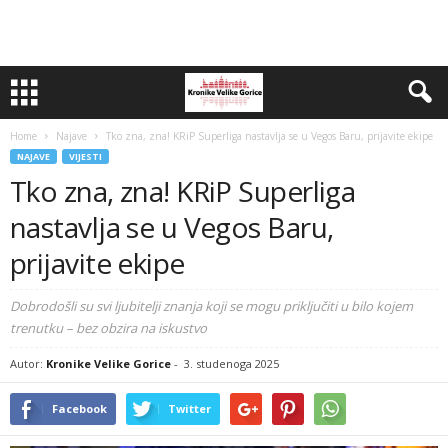
Home
Najave
Tko zna, zna! KRiP Superliga nastavlja se u Vegos Baru, prijavite ekipe
NAJAVE
VIJESTI
Tko zna, zna! KRiP Superliga
nastavlja se u Vegos Baru,
prijavite ekipe
Dobrodošli su svi ljubitelji znanja koji se mogu priključiti u bilo kojem
trenutku – bez obzira na iskustvo
Autor:
Kronike Velike Gorice
-
3. studenoga 2025
Facebook
Twitter