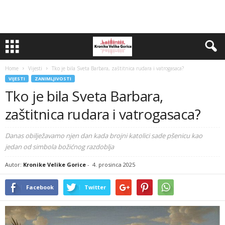
Home
Vijesti
Tko je bila Sveta Barbara, zaštitnica rudara i vatrogasaca?
VIJESTI
ZANIMLJIVOSTI
Tko je bila Sveta Barbara,
zaštitnica rudara i vatrogasaca?
Danas obilježavamo njen dan kada brojni katolici sade pšenicu kao
jedan od simbola božićnog razdoblja
Autor:
Kronike Velike Gorice
-
4. prosinca 2025
Facebook
Twitter