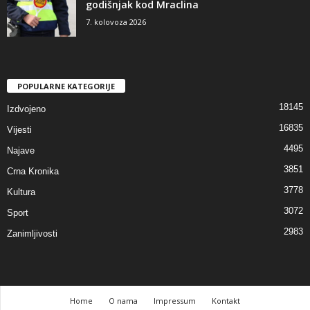
godišnjak kod Mraclina
7. kolovoza 2026
POPULARNE KATEGORIJE
18145
Izdvojeno
16835
Vijesti
4495
Najave
3851
Crna Kronika
3778
Kultura
3072
Sport
2983
Zanimljivosti
Home
O nama
Impressum
Kontakt