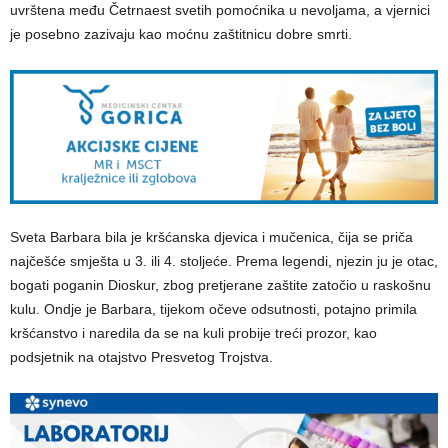
uvrštena među Četrnaest svetih pomoćnika u nevoljama, a vjernici
je posebno zazivaju kao moćnu zaštitnicu dobre smrti.
Sveta Barbara bila je kršćanska djevica i mučenica, čija se priča
najčešće smješta u 3. ili 4. stoljeće. Prema legendi, njezin ju je otac,
bogati poganin Dioskur, zbog pretjerane zaštite zatočio u raskošnu
kulu. Ondje je Barbara, tijekom očeve odsutnosti, potajno primila
kršćanstvo i naredila da se na kuli probije treći prozor, kao
podsjetnik na otajstvo Presvetog Trojstva.