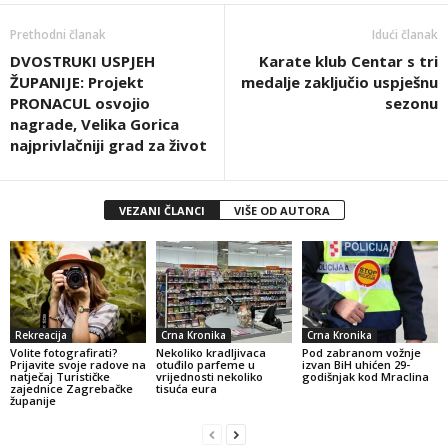
Prethodni članak
Idući članak
DVOSTRUKI USPJEH
Karate klub Centar s tri
ŽUPANIJE: Projekt
medalje zaključio uspješnu
PRONACUL osvojio
sezonu
nagrade, Velika Gorica
najprivlačniji grad za život
VEZANI ČLANCI
VIŠE OD AUTORA
Rekreacija
Crna Kronika
Crna Kronika
Volite fotografirati?
Nekoliko kradljivaca
Pod zabranom vožnje
Prijavite svoje radove na
otuđilo parfeme u
izvan BiH uhićen 29-
natječaj Turističke
vrijednosti nekoliko
godišnjak kod Mraclina
zajednice Zagrebačke
tisuća eura
županije