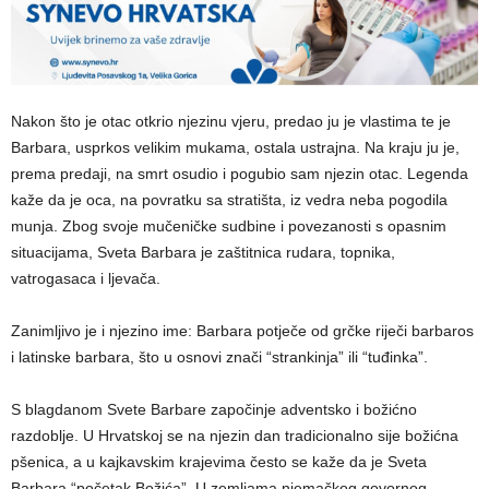
Nakon što je otac otkrio njezinu vjeru, predao ju je vlastima te je
Barbara, usprkos velikim mukama, ostala ustrajna. Na kraju ju je,
prema predaji, na smrt osudio i pogubio sam njezin otac. Legenda
kaže da je oca, na povratku sa stratišta, iz vedra neba pogodila
munja. Zbog svoje mučeničke sudbine i povezanosti s opasnim
situacijama, Sveta Barbara je zaštitnica rudara, topnika,
vatrogasaca i ljevača.
Zanimljivo je i njezino ime: Barbara potječe od grčke riječi barbaros
i latinske barbara, što u osnovi znači “strankinja” ili “tuđinka”.
S blagdanom Svete Barbare započinje adventsko i božićno
razdoblje. U Hrvatskoj se na njezin dan tradicionalno sije božićna
pšenica, a u kajkavskim krajevima često se kaže da je Sveta
Barbara “početak Božića”. U zemljama njemačkog govornog