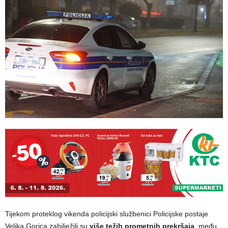
Tijekom proteklog vikenda policijski službenici Policijske postaje
Velika Gorica zabilježili su
više težih prometnih prekršaja
, među