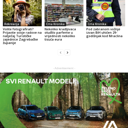
Rekreacija
Crna Kronika
Crna Kronika
Volite fotografirati?
Nekoliko kradljivaca
Pod zabranom vožnje
Prijavite svoje radove na
otuđilo parfeme u
izvan BiH uhićen 29-
natječaj Turističke
vrijednosti nekoliko
godišnjak kod Mraclina
zajednice Zagrebačke
tisuća eura
županije
- Advertisement -