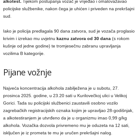
alkotest.
Tijekom postupanja vozač je vrijeđao i omalovažavao
policijske službenike, nakon čega je uhićen i priveden na prekršajni
sud.
Iako je policija predlagala 90 dana zatvora, sud je vozača proglasio
krivim i izrekao mu uvjetnu
kaznu zatvora od 30 dana
(s rokom
kušnje od jedne godine) te tromjesečnu zabranu upravljanja
vozilima B kategorije.
Pijane vožnje
Najveća koncentracija alkohola zabilježena je u subotu, 27.
prosinca 2025. godine, u 23.20 sati u Kurilovečkoj ulici u Velikoj
Gorici. Tada su policijski službenici zaustavili osobno vozilo
zagrebačkih registracijskih oznaka kojim je upravljao 28-godišnjak,
a alkotestiranjem je utvrđeno da je u organizmu imao 0,99 g/kg
alkohola. Vozačka dozvola privremeno mu je oduzeta na 12 sati,
isključen je iz prometa te mu je uručen prekršajni nalog.