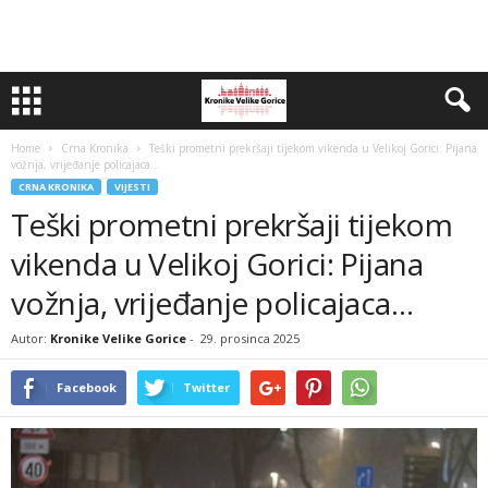
Home
Crna Kronika
Teški prometni prekršaji tijekom vikenda u Velikoj Gorici: Pijana
vožnja, vrijeđanje policajaca…
CRNA KRONIKA
VIJESTI
Teški prometni prekršaji tijekom
vikenda u Velikoj Gorici: Pijana
vožnja, vrijeđanje policajaca…
Autor:
Kronike Velike Gorice
-
29. prosinca 2025
Facebook
Twitter