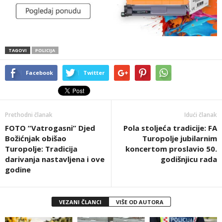
TAGOVI
POLICIJA
Facebook
Twitter
Prethodni članak
Idući članak
FOTO “Vatrogasni” Djed
Pola stoljeća tradicije: FA
Božićnjak obišao
Turopolje jubilarnim
Turopolje: Tradicija
koncertom proslavio 50.
darivanja nastavljena i ove
godišnjicu rada
godine
VEZANI ČLANCI
VIŠE OD AUTORA