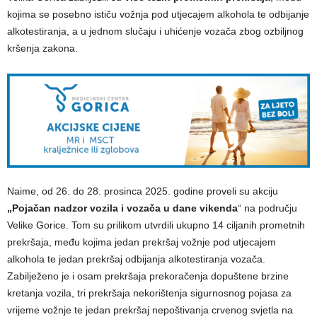
kojima se posebno ističu vožnja pod utjecajem alkohola te odbijanje
alkotestiranja, a u jednom slučaju i uhićenje vozača zbog ozbiljnog
kršenja zakona.
Naime, od 26. do 28. prosinca 2025. godine proveli su akciju
„Pojačan nadzor vozila i vozača u dane vikenda
“ na području
Velike Gorice. Tom su prilikom utvrdili ukupno 14 ciljanih prometnih
prekršaja, među kojima jedan prekršaj vožnje pod utjecajem
alkohola te jedan prekršaj odbijanja alkotestiranja vozača.
Zabilježeno je i osam prekršaja prekoračenja dopuštene brzine
kretanja vozila, tri prekršaja nekorištenja sigurnosnog pojasa za
vrijeme vožnje te jedan prekršaj nepoštivanja crvenog svjetla na