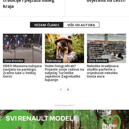
tradicije i pejzaža našeg
uvjetima na cesti?
kraja
VEZANI ČLANCI
VIŠE OD AUTORA
Crna Kronika
Rekreacija
Crna Kronika
VIDEO Masovna tučnjava
Volite fotografirati?
Nekoliko kradljivaca
navijača na parkingu
Prijavite svoje radove na
otuđilo parfeme u
Zračne luke u Velikoj
natječaj Turističke
vrijednosti nekoliko
Gorici
zajednice Zagrebačke
tisuća eura
županije
- Advertisement -