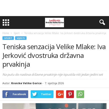
Home
Sport
Teniska senzacija Velike Mlake: Iva Jerković dvostruka državna prvakinja
SPORT
VIJESTI
Teniska senzacija Velike Mlake: Iva
Jerković dvostruka državna
prvakinja
Na putu do naslova državne prvakinje nije ispustila niti jedan jedini set
Autor:
Kronike Velike Gorice
-
7. siječnja 2026
Facebook
Twitter