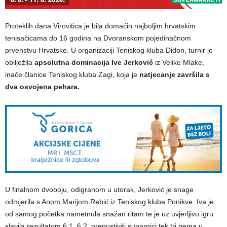
Proteklih dana Virovitica je bila domaćin najboljim hrvatskim
tenisačicama do 16 godina na Dvoranskom pojedinačnom
prvenstvu Hrvatske. U organizaciji Teniskog kluba Didon, turnir je
obilježila
apsolutna dominacija Ive Jerković
iz Velike Mlake,
inače članice Teniskog kluba Zagi, koja je
natjecanje završila s
dva osvojena pehara.
U finalnom dvoboju, odigranom u utorak, Jerković je snage
odmjerila s Anom Marijom Rebić iz Teniskog kluba Ponikve. Iva je
od samog početka nametnula snažan ritam te je uz uvjerljivu igru
slavila rezultatom 6:1, 6:2, prepustivši suparnici tek tri gema u