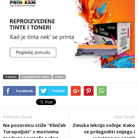
TAGOVI
IVA JERKOVIĆ TENIS
TENIS
Facebook
Twitter
Prethodni članak
Idući članak
Na pozornicu stiže “Klinček
Zimska lekcija vožnje: Kako
Turopoljski” s motivima
se prilagoditi snijegu i