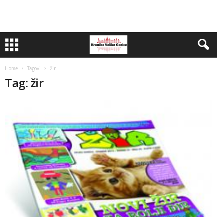
Home
Tagovi
žir
Tag: žir