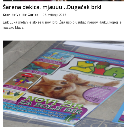
Šarena dekica, mjauuu…Dugačak brk!
Kronike Velike Gorice
-
26. svibnja 2015
Erik Luka sretan je što se u novi broj Žira uspio ušuljati njegov Haiku, kojeg je
nazvao Maca.