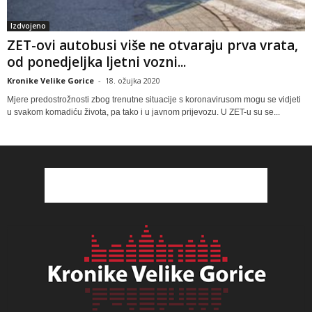
Izdvojeno
ZET-ovi autobusi više ne otvaraju prva vrata,
od ponedjeljka ljetni vozni...
Kronike Velike Gorice
-
18. ožujka 2020
Mjere predostrožnosti zbog trenutne situacije s koronavirusom mogu se vidjeti
u svakom komadiću života, pa tako i u javnom prijevozu. U ZET-u su se...