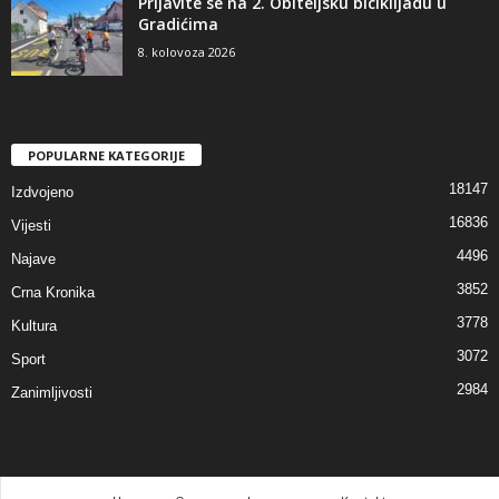
Prijavite se na 2. Obiteljsku biciklijadu u
Gradićima
8. kolovoza 2026
POPULARNE KATEGORIJE
18147
Izdvojeno
16836
Vijesti
4496
Najave
3852
Crna Kronika
3778
Kultura
3072
Sport
2984
Zanimljivosti