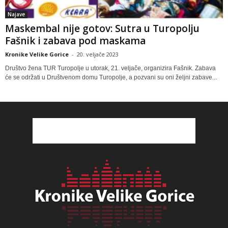
Najave
Maskembal nije gotov: Sutra u Turopolju
Fašnik i zabava pod maskama
Kronike Velike Gorice
-
20. veljače 2023
Društvo žena TUR Turopolje u utorak, 21. veljače, organizira Fašnik. Zabava
će se održati u Društvenom domu Turopolje, a pozvani su oni željni zabave...