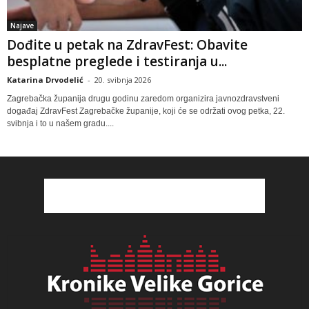
Najave
Dođite u petak na ZdravFest: Obavite
besplatne preglede i testiranja u...
Katarina Drvodelić
-
20. svibnja 2026
Zagrebačka županija drugu godinu zaredom organizira javnozdravstveni
događaj ZdravFest Zagrebačke županije, koji će se održati ovog petka, 22.
svibnja i to u našem gradu....