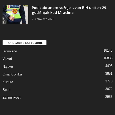
Pod zabranom vožnje izvan BiH uhićen 29-
godišnjak kod Mraclina
7. kolovoza 2026
POPULARNE KATEGORIJE
18145
Izdvojeno
16835
Vijesti
4495
Najave
3851
Crna Kronika
3778
Kultura
3072
Sport
2983
Zanimljivosti