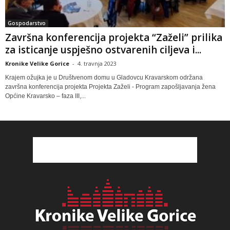
Gospodarstvo
Završna konferencija projekta “Zaželi” prilika
za isticanje uspješno ostvarenih ciljeva i...
Kronike Velike Gorice
-
4. travnja 2023
Krajem ožujka je u Društvenom domu u Gladovcu Kravarskom održana
završna konferencija projekta Projekta Zaželi - Program zapošljavanja žena
Općine Kravarsko – faza III,...