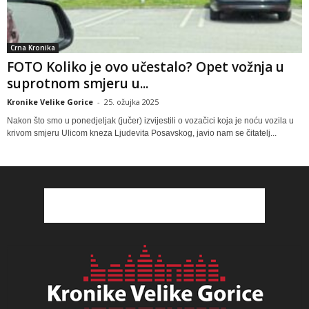
Crna Kronika
FOTO Koliko je ovo učestalo? Opet vožnja u
suprotnom smjeru u...
Kronike Velike Gorice
-
25. ožujka 2025
Nakon što smo u ponedjeljak (jučer) izvijestili o vozačici koja je noću vozila u
krivom smjeru Ulicom kneza Ljudevita Posavskog, javio nam se čitatelj...