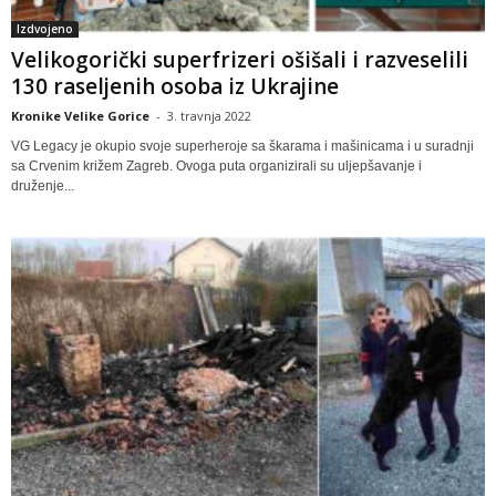
Izdvojeno
Velikogorički superfrizeri ošišali i razveselili
130 raseljenih osoba iz Ukrajine
Kronike Velike Gorice
-
3. travnja 2022
VG Legacy je okupio svoje superheroje sa škarama i mašinicama i u suradnji
sa Crvenim križem Zagreb. Ovoga puta organizirali su uljepšavanje i
druženje...