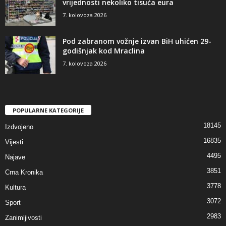
vrijednosti nekoliko tisuća eura
7. kolovoza 2026
Pod zabranom vožnje izvan BiH uhićen 29-
godišnjak kod Mraclina
7. kolovoza 2026
POPULARNE KATEGORIJE
18145
Izdvojeno
16835
Vijesti
4495
Najave
3851
Crna Kronika
3778
Kultura
3072
Sport
2983
Zanimljivosti