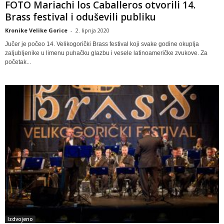
FOTO Mariachi los Caballeros otvorili 14.
Brass festival i oduševili publiku
Kronike Velike Gorice
-
2. lipnja 2020
Jučer je počeo 14. Velikogorički Brass festival koji svake godine okuplja
zaljubljenike u limenu puhačku glazbu i vesele latinoameričke zvukove. Za
početak...
Izdvojeno