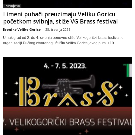
Izdvojeno
Limeni puhači preuzimaju Veliku Goricu
početkom svibnja, stiže VG Brass festival
Kronike Velike Gorice
-
28. travnja 2025
U naš grad od 2. do 4. svibnja ponovno stiže Velikogorički brass festival, u
organizaciji Pučkog otvorenog učilišta Velika Gorica, ovog puta u 19....