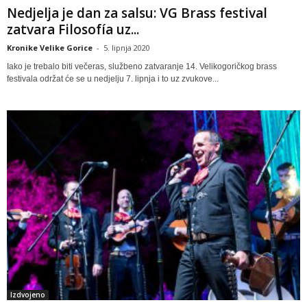
Nedjelja je dan za salsu: VG Brass festival
zatvara Filosofía uz...
Kronike Velike Gorice
-
5. lipnja 2020
Iako je trebalo biti večeras, službeno zatvaranje 14. Velikogoričkog brass
festivala održat će se u nedjelju 7. lipnja i to uz zvukove...
Izdvojeno