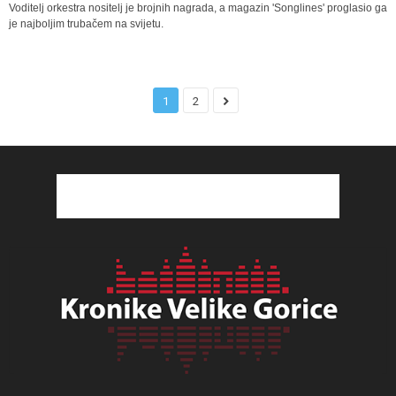
Voditelj orkestra nositelj je brojnih nagrada, a magazin 'Songlines' proglasio ga
je najboljim trubačem na svijetu.
1
2