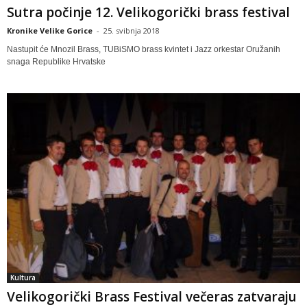
Sutra počinje 12. Velikogorički brass festival
Kronike Velike Gorice
-
25. svibnja 2018
Nastupit će Mnozil Brass, TUBiSMO brass kvintet i Jazz orkestar Oružanih
snaga Republike Hrvatske
Kultura
Velikogorički Brass Festival večeras zatvaraju