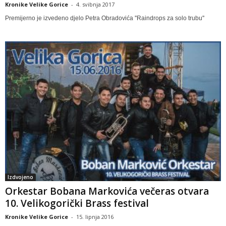
Kronike Velike Gorice
-
4. svibnja 2017
Premijerno je izvedeno djelo Petra Obradovića ''Raindrops za solo trubu''
Izdvojeno
Orkestar Bobana Markovića večeras otvara
10. Velikogorički Brass festival
Kronike Velike Gorice
-
15. lipnja 2016