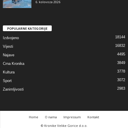
6. kolovoza 2026
POPULARNE KATEGORIJE
18144
Izdvojeno
16832
Vijesti
4495
Najave
3849
Crna Kronika
3778
Kultura
3072
Sport
2983
Zanimljivosti
Home
O nama
Impressum
Kontakt
© Kronike Velike Gorice d.o.o.