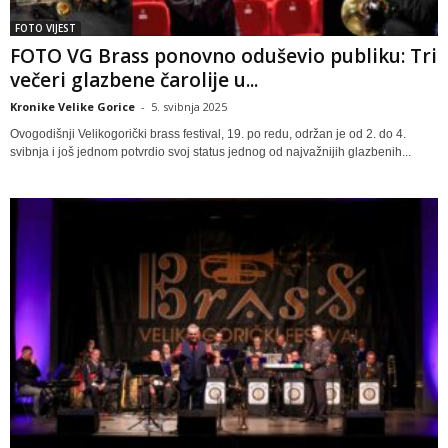
FOTO VIJEST
FOTO VG Brass ponovno oduševio publiku: Tri
večeri glazbene čarolije u...
Kronike Velike Gorice
-
5. svibnja 2025
Ovogodišnji Velikogorički brass festival, 19. po redu, održan je od 2. do 4.
svibnja i još jednom potvrdio svoj status jednog od najvažnijih glazbenih...