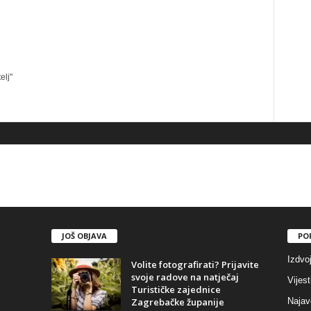
elj"
JOŠ OBJAVA
PO
Izdvo
Volite fotografirati? Prijavite
svoje radove na natječaj
Vijest
Turističke zajednice
Zagrebačke županije
Najav