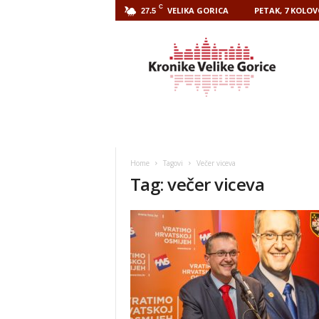
C
VELIKA GORICA
PETAK, 7 KOLOV
27.5
Kronike
Velike
Gorice
Home
Tagovi
Večer viceva
Tag: večer viceva