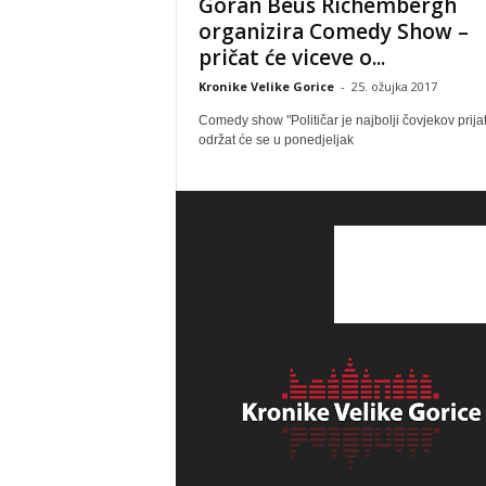
Goran Beus Richembergh
organizira Comedy Show –
pričat će viceve o...
Kronike Velike Gorice
-
25. ožujka 2017
Comedy show "Političar je najbolji čovjekov prijat
održat će se u ponedjeljak