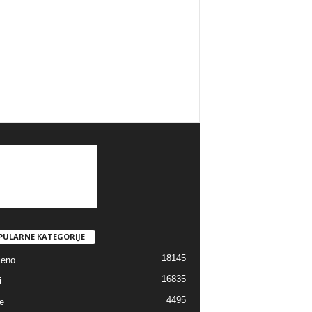
PULARNE KATEGORIJE
18145
jeno
16835
i
4495
e