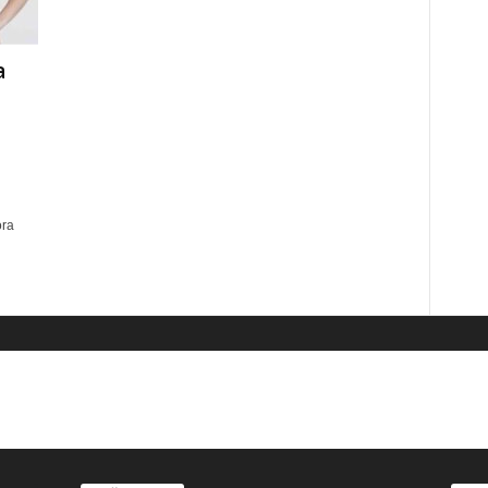
a
ora