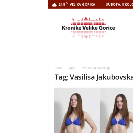
C
VELIKA GORICA
SUBOTA, 8 KOLO
24.5
Kronike
Velike
Gorice
Home
Tagovi
Vasilisa Jakubovskaja
Tag: Vasilisa Jakubovsk