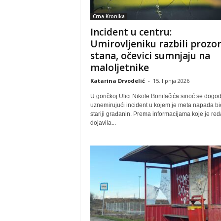
Crna Kronika
Incident u centru:
Umirovljeniku razbili prozo
stana, očevici sumnjaju na
maloljetnike
Katarina Drvodelić
-
15. lipnja 2026
U goričkoj Ulici Nikole Bonifačića sinoć se dogod
uznemirujući incident u kojem je meta napada bi
stariji građanin. Prema informacijama koje je reda
dojavila...