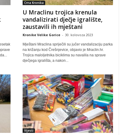
Crna Kronika
U Mraclinu trojica krenula
k
vandalizirati dječje igralište,
zaustavili ih mještani
Kronike Velike Gorice
-
30. kolovoza 2023
desetak
Mještani Mraclina spriječili su jučer vandalizaciju parka
 uprave
na križanju kod Črešnjevice, objavio je Mraclin.hr.
da...
Trojica maloljetnika biciklima su navalila na sprave
dječjega igrališta, a nakon...
Vijesti