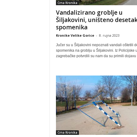
Crna Kronika
Vandalizirano groblje u
Šiljakovini, uništeno deseta
spomenika
Kronike Velike Gorice
-
8. rujna 2023
Jučer su u Šiljakovini nepoznati vandali oštetili 
spomenika na groblju u Šiljakovini. Iz Policijske
zagrebačke potvrdili su nam da su primili dojavu 
Crna Kronika