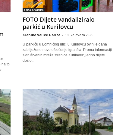
Crna Kronika
FOTO Dijete vandaliziralo
parkić u Kurilovcu
om
Kronike Velike Gorice
-
18. kolovoza 2025
U parkiću u Lomničkoj ulici u Kurilovcu ovih je dana
zabilježeno novo oštećenje igrališta. Prema informaciji
s društvenih mreža stranice Kurilovec, jedno dijete
or
došlo...
 na toj
e