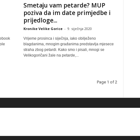
Smetaju vam petarde? MUP
poziva da im date primjedbe i
prijedloge...
Kronike Velike Gorice
-
9. siječnja 2020
cebook
Vrijeme prosinca i siječnja, iako obilježeno
ole
blagdanima, mnogim građanima predstavlja mjesece
straha zbog petardi. Kako smo i pisali, mnogi se
Velikogoričani žale na petarde,...
Page 1 of 2