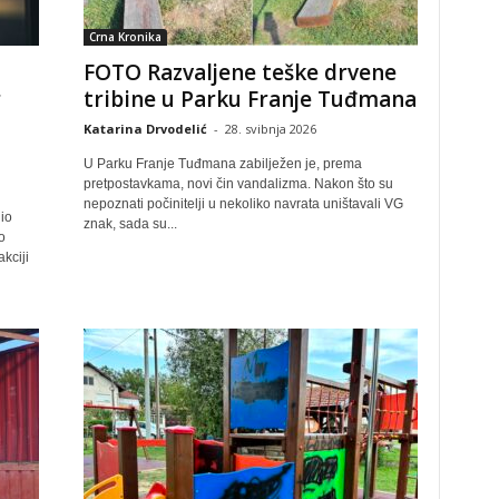
Crna Kronika
FOTO Razvaljene teške drvene
r
tribine u Parku Franje Tuđmana
Katarina Drvodelić
-
28. svibnja 2026
U Parku Franje Tuđmana zabilježen je, prema
pretpostavkama, novi čin vandalizma. Nakon što su
nepoznati počinitelji u nekoliko navrata uništavali VG
io
znak, sada su...
o
kciji