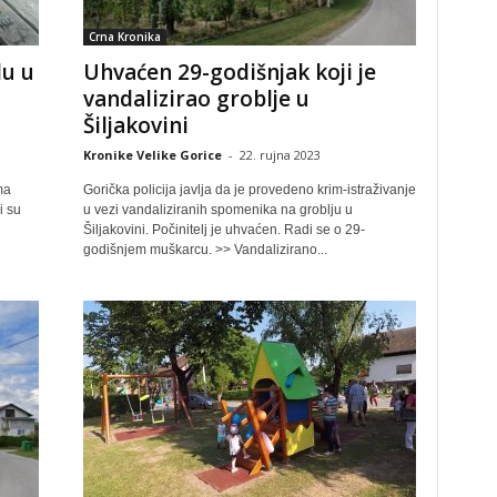
Crna Kronika
lu u
Uhvaćen 29-godišnjak koji je
vandalizirao groblje u
Šiljakovini
Kronike Velike Gorice
-
22. rujna 2023
ma
Gorička policija javlja da je provedeno krim-istraživanje
i su
u vezi vandaliziranih spomenika na groblju u
Šiljakovini. Počinitelj je uhvaćen. Radi se o 29-
godišnjem muškarcu. >> Vandalizirano...