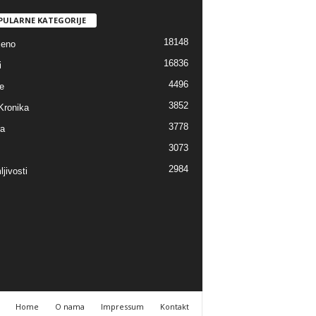
PULARNE KATEGORIJE
18148
jeno
16836
i
4496
e
3852
Kronika
3778
ra
3073
2984
jivosti
Home
O nama
Impressum
Kontakt