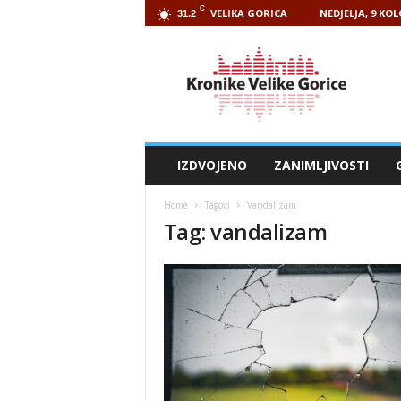
C
VELIKA GORICA
NEDJELJA, 9 KO
31.2
Kronike
Velike
Gorice
IZDVOJENO
ZANIMLJIVOSTI
Home
Tagovi
Vandalizam
Tag: vandalizam