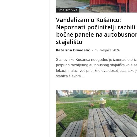
Crna Kronika
Vandalizam u Kušancu:
Nepoznati počinitelji razbili
bočne panele na autobusn
stajalištu
Katarina Drvodelić
-
18. veljače 2026
Stanovnike Kušanca neugodno je iznenadio priz
potpuno razbijenog autobusnog stajališta koje se
lokaciji nalazi već približno dva desetljeća. Iako j
stanica tijekom...