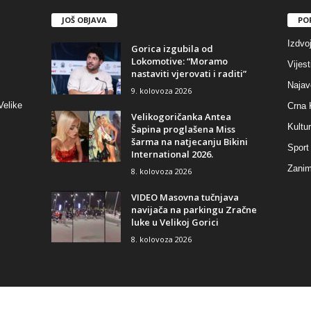
JOŠ OBJAVA
PO
Izdvo
Gorica izgubila od
Lokomotive: “Moramo
Vijest
nastaviti vjerovati i raditi”
Najav
9. kolovoza 2026
Velike
Crna 
Velikogoričanka Antea
Kultu
Šapina proglašena Miss
šarma na natjecanju Bikini
Sport
International 2026.
Zaniml
8. kolovoza 2026
VIDEO Masovna tučnjava
navijača na parkingu Zračne
luke u Velikoj Gorici
8. kolovoza 2026