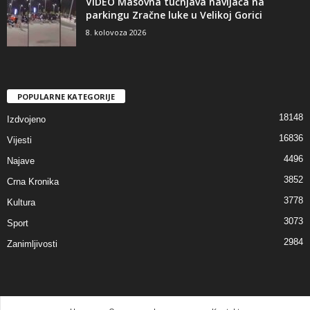
VIDEO Masovna tučnjava navijača na
parkingu Zračne luke u Velikoj Gorici
8. kolovoza 2026
POPULARNE KATEGORIJE
18148
Izdvojeno
16836
Vijesti
4496
Najave
3852
Crna Kronika
3778
Kultura
3073
Sport
2984
Zanimljivosti