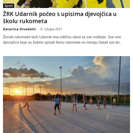
Sport
ŽRK Udarnik počeo s upisima djevojčica u
školu rukometa
Katarina Drvodelić
-
8. ožujka 2021
Ženski rukometni klub Udarnik ima odličnu vijest za sve roditelje. Sve one
djevojčice koje su željele upisati školu rukometa ne moraju čekati sve do...