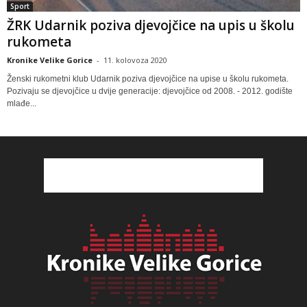
Sport
ŽRK Udarnik poziva djevojčice na upis u školu
rukometa
Kronike Velike Gorice
-
11. kolovoza 2020
Ženski rukometni klub Udarnik poziva djevojčice na upise u školu rukometa.
Pozivaju se djevojčice u dvije generacije: djevojčice od 2008. - 2012. godište
mlađe...