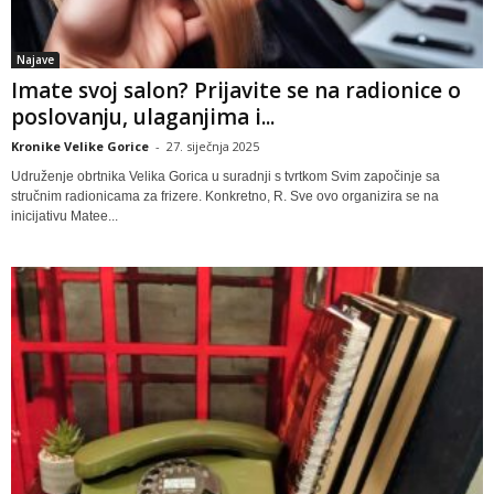
Najave
Imate svoj salon? Prijavite se na radionice o
poslovanju, ulaganjima i...
Kronike Velike Gorice
-
27. siječnja 2025
Udruženje obrtnika Velika Gorica u suradnji s tvrtkom Svim započinje sa
stručnim radionicama za frizere. Konkretno, R. Sve ovo organizira se na
inicijativu Matee...