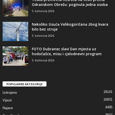
Odranskom Obrežu: poginula jedna osoba
5. kolovoza 2026
Nekoliko tisuća Velikogoričana zbog kvara
bilo bez struje
5. kolovoza 2026
FOTO Dubranec slavi Dan mjesta uz
hodočašće, misu i cjelodnevni program
5. kolovoza 2026
POPULARNE KATEGORIJE
18141
Izdvojeno
16831
Vijesti
4495
Najave
3847