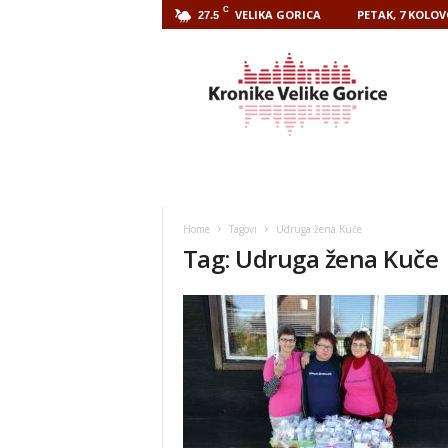
C
VELIKA GORICA
PETAK, 7 KOLOV
27.5
Kronike
Velike
Gorice
Home
Tagovi
Udruga žena Kuče
Tag: Udruga žena Kuče