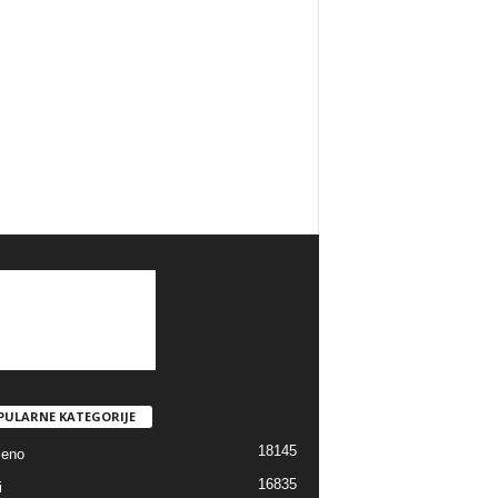
PULARNE KATEGORIJE
18145
jeno
16835
i