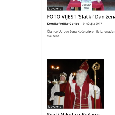
Izdvojeno
FOTO VIJEST ‘Slatki’ Dan žen
Kronike Velike Gorice
-
9. ožujka 2017
Članice Udruge žena Kuče pripremile iznenađen
sve žene
Izdvojeno
Sveti Nikola u Kučama