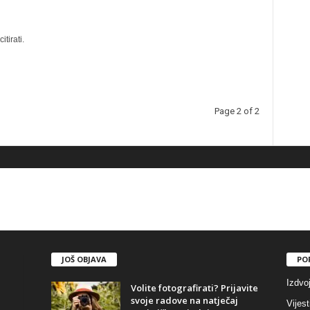
itirati.
Page 2 of 2
JOŠ OBJAVA
PO
Izdvo
Volite fotografirati? Prijavite
svoje radove na natječaj
Vijest