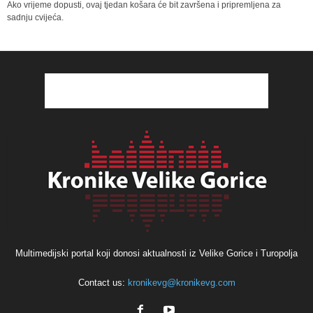
Ako vrijeme dopusti, ovaj tjedan košara će bit završena i pripremljena za
sadnju cvijeća.
Multimedijski portal koji donosi aktualnosti iz Velike Gorice i Turopolja
Contact us:
kronikevg@kronikevg.com