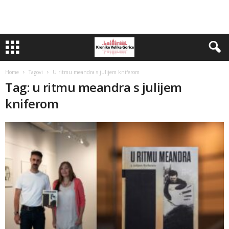
Home
Tagovi
U ritmu meandra s julijem kniferom
Tag: u ritmu meandra s julijem
kniferom