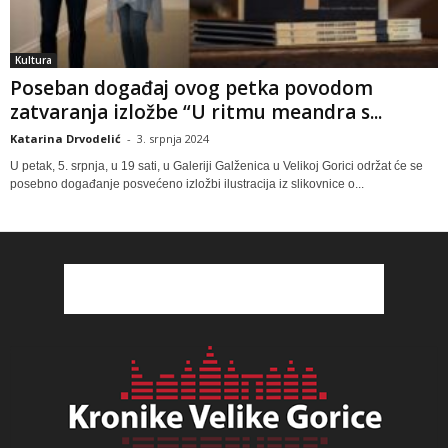
Kultura
Poseban događaj ovog petka povodom
zatvaranja izložbe “U ritmu meandra s...
Katarina Drvodelić
-
3. srpnja 2024
U petak, 5. srpnja, u 19 sati, u Galeriji Galženica u Velikoj Gorici održat će se
posebno događanje posvećeno izložbi ilustracija iz slikovnice o...