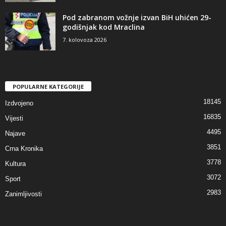
Pod zabranom vožnje izvan BiH uhićen 29-
godišnjak kod Mraclina
7. kolovoza 2026
POPULARNE KATEGORIJE
18145
Izdvojeno
16835
Vijesti
4495
Najave
3851
Crna Kronika
3778
Kultura
3072
Sport
2983
Zanimljivosti