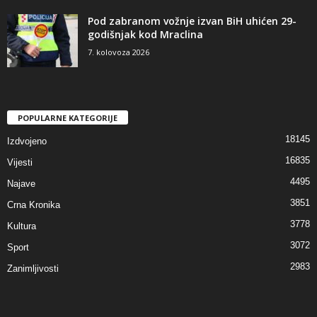
Pod zabranom vožnje izvan BiH uhićen 29-
godišnjak kod Mraclina
7. kolovoza 2026
POPULARNE KATEGORIJE
18145
Izdvojeno
16835
Vijesti
4495
Najave
3851
Crna Kronika
3778
Kultura
3072
Sport
2983
Zanimljivosti