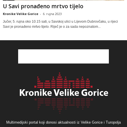
U Savi pronađeno mrtvo tijelo
Kronike Velike Gorice
-
6. rujna 2023
Jučer, 5. rujna oko 10.15 sati, u Savskoj ulici u Lijevom Dubrovčaku, u rijeci
Savi je pronađeno mrtvo tijelo. Riječ je o za sada nepoznatom...
Multimedijski portal koji donosi aktualnosti iz Velike Gorice i Turopolja