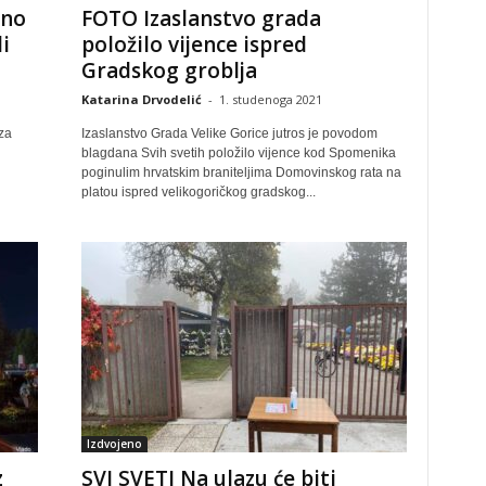
dno
FOTO Izaslanstvo grada
i
položilo vijence ispred
Gradskog groblja
Katarina Drvodelić
-
1. studenoga 2021
za
Izaslanstvo Grada Velike Gorice jutros je povodom
blagdana Svih svetih položilo vijence kod Spomenika
poginulim hrvatskim braniteljima Domovinskog rata na
platou ispred velikogoričkog gradskog...
Izdvojeno
z
SVI SVETI Na ulazu će biti