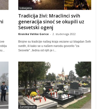
Izdvojeno
Tradicija živi: Mraclinci svih
ni
generacija sinoć se okupili uz
Sesvetski ogenj
Kronike Velike Gorice
-
2. studenoga 2022
ove
Brojne su tradicije našeg kraja vezane uz blagdan Svih
oblja
svetih, ili kako se u našem narodu govorilo "za
u...
Sesvete". Jedna od njih je i...
Zanimljivosti