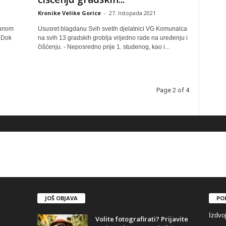
Kronike Velike Gorice
-
27. listopada 2021
punom
Ususret blagdanu Svih svetih djelatnici VG Komunalca
. Dok
na svih 13 gradskih groblja vrijedno rade na uređenju i
čišćenju. - Neposredno prije 1. studenog, kao i...
Page 2 of 4
JOŠ OBJAVA
PO
Izdvo
Volite fotografirati? Prijavite