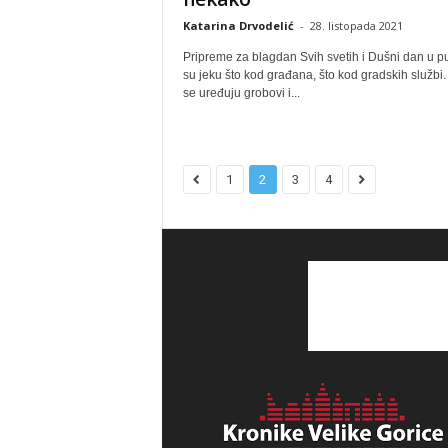
Katarina Drvodelić
-
28. listopada 2021
Pripreme za blagdan Svih svetih i Dušni dan u 
su jeku što kod građana, što kod gradskih službi
se uređuju grobovi i...
1
2
3
4