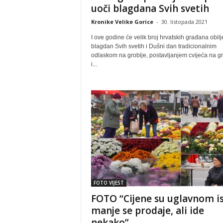
uoči blagdana Svih svetih
Kronike Velike Gorice
-
30. listopada 2021
I ove godine će velik broj hrvatskih građana obilje
blagdan Svih svetih i Dušni dan tradicionalnim
odlaskom na groblje, postavljanjem cvijeća na g
i...
FOTO VIJEST
FOTO “Cijene su uglavnom is
manje se prodaje, ali ide
nekako”