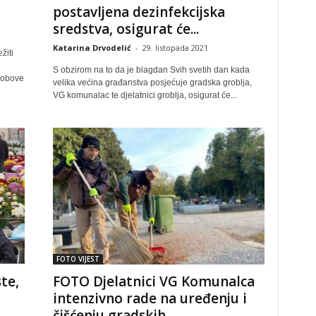
postavljena dezinfekcijska
sredstva, osigurat će...
Katarina Drvodelić
-
29. listopada 2021
žiti
S obzirom na to da je blagdan Svih svetih dan kada
robove
velika većina građanstva posjećuje gradska groblja,
VG komunalac te djelatnici groblja, osigurat će...
FOTO VIJEST
te,
FOTO Djelatnici VG Komunalca
intenzivno rade na uređenju i
čišćenju gradskih...