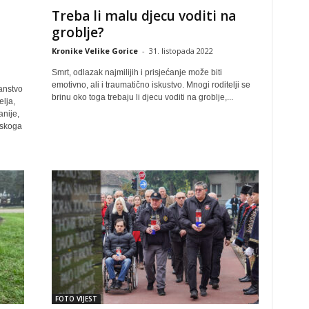
Treba li malu djecu voditi na
groblje?
Kronike Velike Gorice
-
31. listopada 2022
Smrt, odlazak najmilijih i prisjećanje može biti
emotivno, ali i traumatično iskustvo. Mnogi roditelji se
anstvo
brinu oko toga trebaju li djecu voditi na groblje,...
elja,
nije,
nskoga
FOTO VIJEST