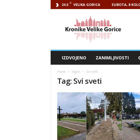
C
VELIKA GORICA
SUBOTA, 8 KOLO
24.5
Kronike
Velike
Gorice
IZDVOJENO
ZANIMLJIVOSTI
Home
Tagovi
Svi sveti
Tag: Svi sveti