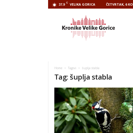
C
VELIKA GORICA
ČETVRTAK, 6 KO
37.9
Kronike
Velike
Gorice
Home
Tagovi
šuplja stabla
Tag: šuplja stabla