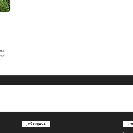
kori
eme
JOŠ OBJAVA
PO