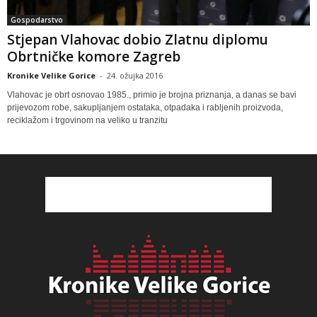
Gospodarstvo
Stjepan Vlahovac dobio Zlatnu diplomu
Obrtničke komore Zagreb
Kronike Velike Gorice
-
24. ožujka 2016
Vlahovac je obrt osnovao 1985., primio je brojna priznanja, a danas se bavi
prijevozom robe, sakupljanjem ostataka, otpadaka i rabljenih proizvoda,
reciklažom i trgovinom na veliko u tranzitu