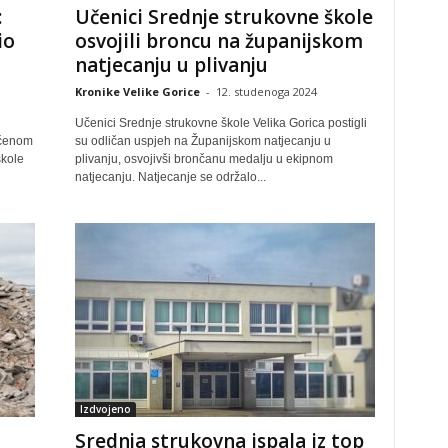
:
Učenici Srednje strukovne škole
io
osvojili broncu na županijskom
natjecanju u plivanju
Kronike Velike Gorice
-
12. studenoga 2024
Učenici Srednje strukovne škole Velika Gorica postigli
ećenom
su odličan uspjeh na Županijskom natjecanju u
škole
plivanju, osvojivši brončanu medalju u ekipnom
natjecanju. Natjecanje se održalo...
Izdvojeno
Srednja strukovna ispala iz top