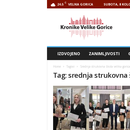
C
VELIKA GORICA
SUBOTA, 8 KOLO
24.5
Kronike
Velike
Gorice
IZDVOJENO
ZANIMLJIVOSTI
Home
Tagovi
Srednja strukovna škola velika gorica
Tag: srednja strukovna 