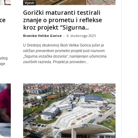
Vijesti
Gorički maturanti testirali
ce
znanje o prometu i reflekse
kroz projekt “Sigurna...
Kronike Velike Gorice
-
4. studenoga 2025
U Srednjoj strukovnoj školi Velika Gorica jučer je
održan preventivni prometni projekt pod nazivom
„Sigurna vozačka dozvola“, namijenjen učenicima
vitog
završnih razreda. Projekt je proveden...
ruge