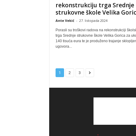
rekonstrukciju trga Srednje
strukovne škole Velika Gori
Ante Vekić
-
27. listopada 2024
Porasli su troškovi radova na rekonstrukciji škol
trga Srednje strukovne škole Velika Gorica za u
140 tisuća eura te je produženo trajanje skloplj
ugovora...
1
2
3