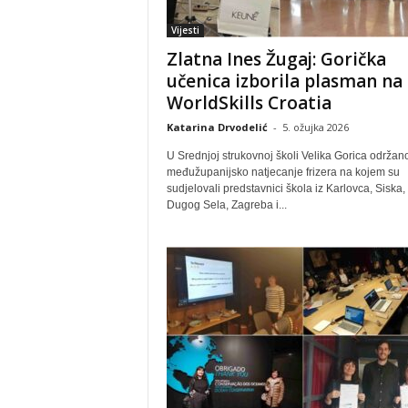
Vijesti
Zlatna Ines Žugaj: Gorička
učenica izborila plasman na
WorldSkills Croatia
Katarina Drvodelić
-
5. ožujka 2026
U Srednjoj strukovnoj školi Velika Gorica održano
međužupanijsko natjecanje frizera na kojem su
sudjelovali predstavnici škola iz Karlovca, Siska,
Dugog Sela, Zagreba i...