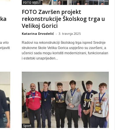
FOTO VIJEST
FOTO Završen projekt
ika
rekonstrukcije Školskog trga u
Velikoj Gorici
Katarina Drvodelić
-
3. travnja 2025
a vrlo
Radovi na rekonstrukciji školskog trga ispred Srednje
ijaviti
strukovne škole Velika Gorica uspješno su završeni, a
učenici sada mogu koristiti modernizirani, funkcionalan
i estetski unaprijeđen...
Sport