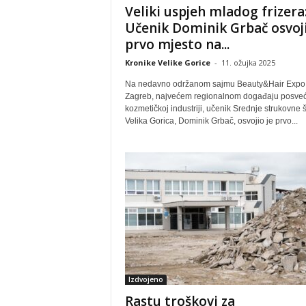
Veliki uspjeh mladog frizera
Učenik Dominik Grbač osvoj
prvo mjesto na...
Kronike Velike Gorice
-
11. ožujka 2025
Na nedavno održanom sajmu Beauty&Hair Expo
Zagreb, najvećem regionalnom događaju posv
kozmetičkoj industriji, učenik Srednje strukovne 
Velika Gorica, Dominik Grbač, osvojio je prvo...
Izdvojeno
Rastu troškovi za