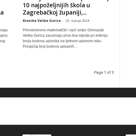
10 najpoželjnijih škola u
ca
Zagrebačkoj županiji,...
Kronike Velike Gorice
-
26. srpnja 2024
skoga
Prirodoslovno-matematički i opći smjer Gimnazije
kupno
Velika Gorica zauzimaju prva dva mjesta po kriteriju
enog
broja bodova upisnika na ljetnom upisnom roku.
Prosječaj broj bodova upisanih...
Page 1 of 3