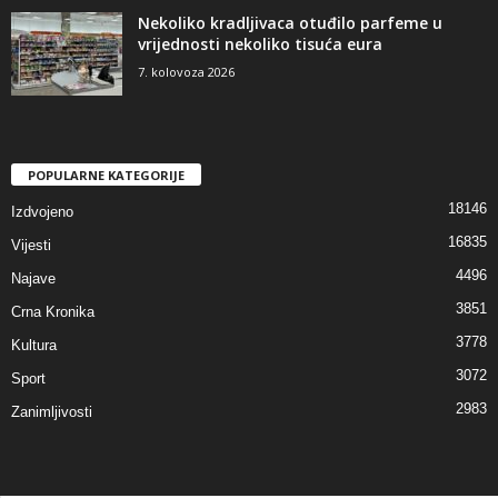
Nekoliko kradljivaca otuđilo parfeme u
vrijednosti nekoliko tisuća eura
7. kolovoza 2026
POPULARNE KATEGORIJE
18146
Izdvojeno
16835
Vijesti
4496
Najave
3851
Crna Kronika
3778
Kultura
3072
Sport
2983
Zanimljivosti