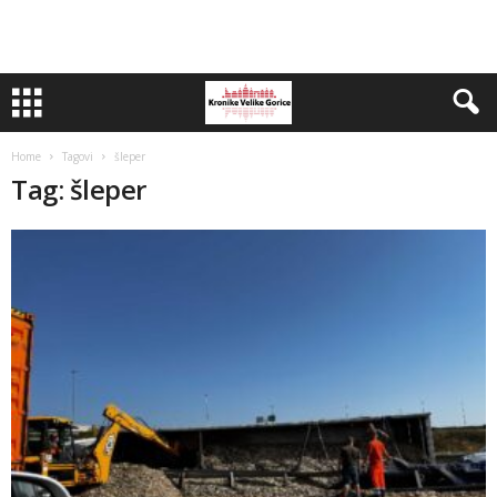
Home
Tagovi
šleper
Tag: šleper