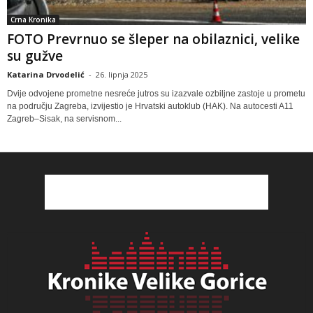
Crna Kronika
FOTO Prevrnuo se šleper na obilaznici, velike
su gužve
Katarina Drvodelić
-
26. lipnja 2025
Dvije odvojene prometne nesreće jutros su izazvale ozbiljne zastoje u prometu
na području Zagreba, izvijestio je Hrvatski autoklub (HAK). Na autocesti A11
Zagreb–Sisak, na servisnom...