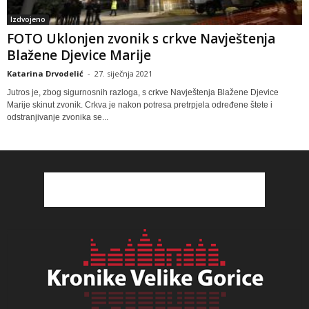
Izdvojeno
FOTO Uklonjen zvonik s crkve Navještenja
Blažene Djevice Marije
Katarina Drvodelić
-
27. siječnja 2021
Jutros je, zbog sigurnosnih razloga, s crkve Navještenja Blažene Djevice
Marije skinut zvonik. Crkva je nakon potresa pretrpjela određene štete i
odstranjivanje zvonika se...