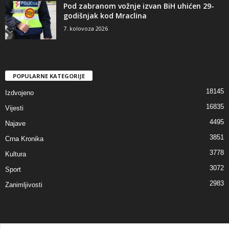
Pod zabranom vožnje izvan BiH uhićen 29-
godišnjak kod Mraclina
7. kolovoza 2026
POPULARNE KATEGORIJE
18145
Izdvojeno
16835
Vijesti
4495
Najave
3851
Crna Kronika
3778
Kultura
3072
Sport
2983
Zanimljivosti