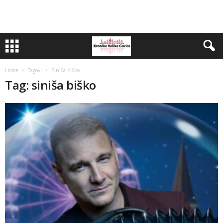
Home
Tagovi
Siniša biško
Tag: siniša biško