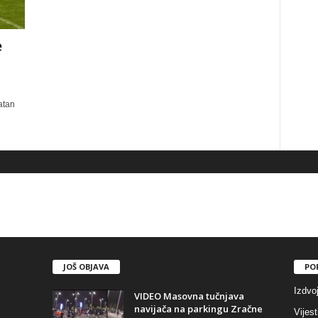
e
atan
JOŠ OBJAVA
PO
Izdvo
VIDEO Masovna tučnjava
navijača na parkingu Zračne
Vijest