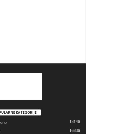
PULARNE KATEGORIJE
18146
jeno
16836
i