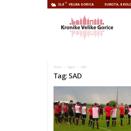
C
VELIKA GORICA
SUBOTA, 8 KOLO
31.8
Kronike
Velike
Gorice
Home
Tagovi
SAD
Tag: SAD