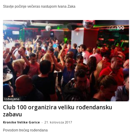
Slavlje počinje večeras nastupom Ivana Zaka
Izdvojeno
Club 100 organizira veliku rođendansku
zabavu
Kronike Velike Gorice
-
21. kolovoza 2017
Povodom trećeg rođendana