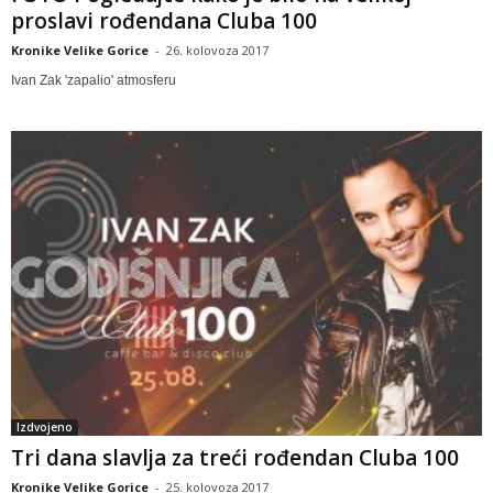
proslavi rođendana Cluba 100
Kronike Velike Gorice
-
26. kolovoza 2017
Ivan Zak 'zapalio' atmosferu
Izdvojeno
Tri dana slavlja za treći rođendan Cluba 100
Kronike Velike Gorice
-
25. kolovoza 2017