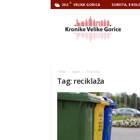
C
VELIKA GORICA
SUBOTA, 8 KOLO
29.5
Kronike
Velike
Gorice
Home
Tagovi
Reciklaža
Tag: reciklaža