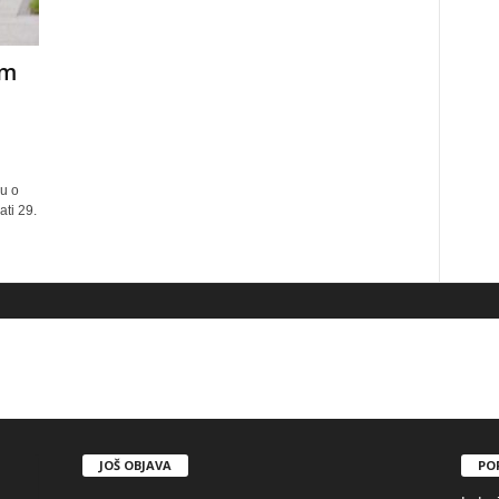
om
nu o
ti 29.
JOŠ OBJAVA
PO