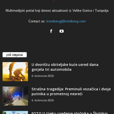
Multimedijski portal koji donosi aktualnosti iz Velike Gorice i Turopolja
Contact us:
kronikevg@kronikevg.com
JOŠ OBJAVA
U dvorištu obiteljske kuće usred dana
gorjela tri automobila
6. kolovoza 2026
Strašna tragedija: Preminuli vozačica i dvoje
putnika u prometnoj nesreći
6. kolovoza 2026
FOTO U tijeku uređenje pločnika u Školskoj