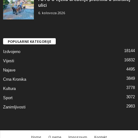
ulici
6. kolovoza 2026
POPULARNE KATEGORIJE
18144
Izdvojeno
16832
Vijesti
4495
Najave
3849
Crna Kronika
3778
Kultura
3072
Sport
2983
Zanimljivosti
Home
O nama
Impressum
Kontakt