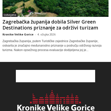
Izdvojeno
Zagrebačka županija dobila Silver Green
Destinations priznanje za održivi turizam
Kronike Velike Gorice
-
4. ožujka 2026
Zagrebačka županija, putem Turističke zajednice Zagrebačke županije,
ostvarila je značajno međunarodno priznanje u području održivog razvoja
turizma. Nakon opsežnog procesa evaluacije dodijeljena joj je...