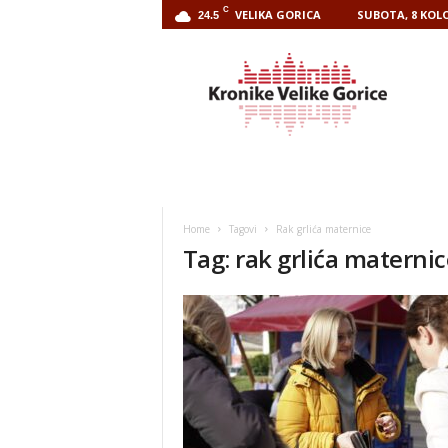
C
VELIKA GORICA
SUBOTA, 8 KOLO
24.5
Kronike
Velike
Gorice
Home
Tagovi
Rak grlića maternice
Tag: rak grlića materni