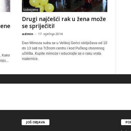
Izdvojeno
Drugi najčešći rak u žena može
žene
se spriječiti!
admin
-
17. siječnja 2014
Dan Mimoza sutra se u Velikoj Gorici obilježava od 10
do 13 sati na Tržnom centru i kod Pučkog otvorenog
učilišta. Kupite mimoze i educirajte se o raku vrata
e. Kako
maternice.
aju...
JOŠ OBJAVA
PO