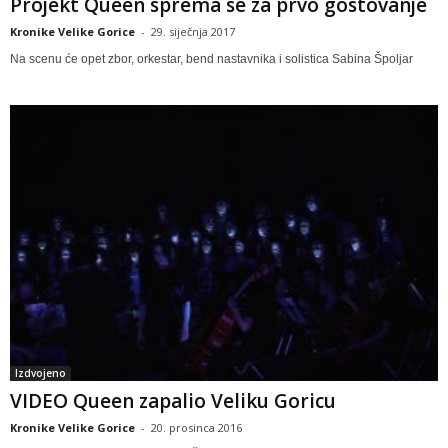
Projekt Queen sprema se za prvo gostovanje
Kronike Velike Gorice
-
29. siječnja 2017
Na scenu će opet zbor, orkestar, bend nastavnika i solistica Sabina Špoljar
Izdvojeno
VIDEO Queen zapalio Veliku Goricu
Kronike Velike Gorice
-
20. prosinca 2016