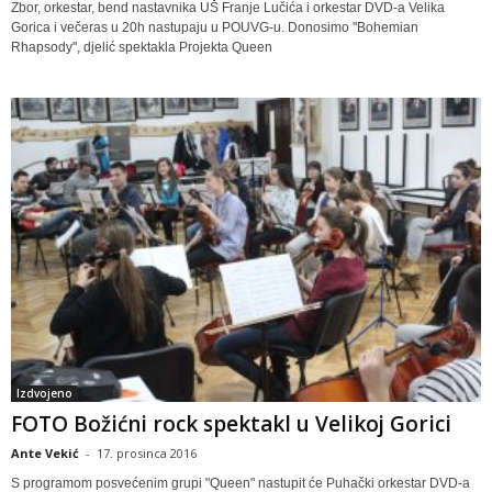
Zbor, orkestar, bend nastavnika UŠ Franje Lučića i orkestar DVD-a Velika
Gorica i večeras u 20h nastupaju u POUVG-u. Donosimo "Bohemian
Rhapsody", djelić spektakla Projekta Queen
Izdvojeno
FOTO Božićni rock spektakl u Velikoj Gorici
Ante Vekić
-
17. prosinca 2016
S programom posvećenim grupi "Queen" nastupit će Puhački orkestar DVD-a