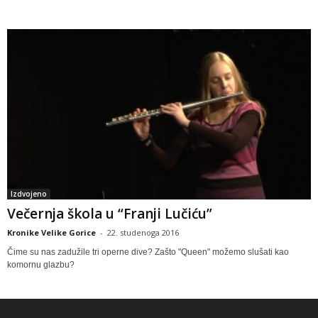
Izdvojeno
Večernja škola u “Franji Lučiću”
Kronike Velike Gorice
-
22. studenoga 2016
Čime su nas zadužile tri operne dive? Zašto "Queen" možemo slušati kao
komornu glazbu?