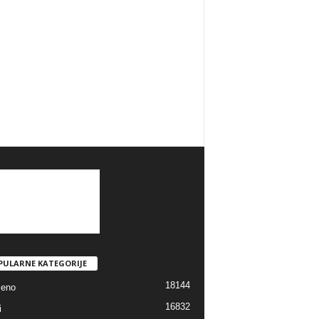
PULARNE KATEGORIJE
18144
jeno
16832
i