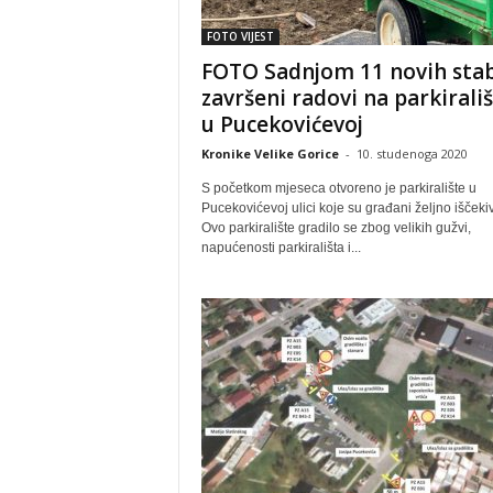
FOTO VIJEST
FOTO Sadnjom 11 novih sta
završeni radovi na parkirali
u Pucekovićevoj
Kronike Velike Gorice
-
10. studenoga 2020
S početkom mjeseca otvoreno je parkiralište u
Pucekovićevoj ulici koje su građani željno iščekiv
Ovo parkiralište gradilo se zbog velikih gužvi,
napućenosti parkirališta i...