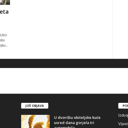
eta
Ulici
dio
jku...
JOŠ OBJAVA
PO
Izdvo
U dvorištu obiteljske kuće
usred dana gorjela tri
Vijest
automobila