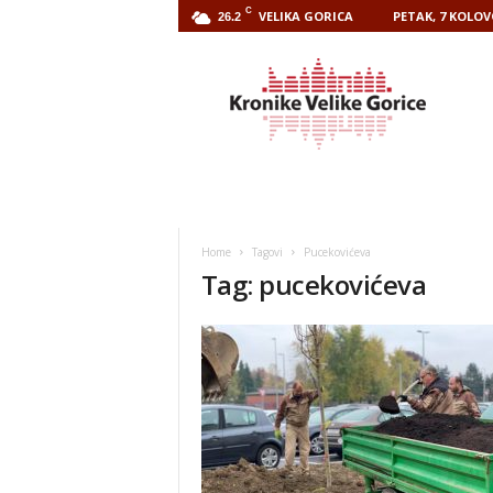
C
VELIKA GORICA
PETAK, 7 KOLOV
26.2
Kronike
Velike
Gorice
Home
Tagovi
Pucekovićeva
Tag: pucekovićeva