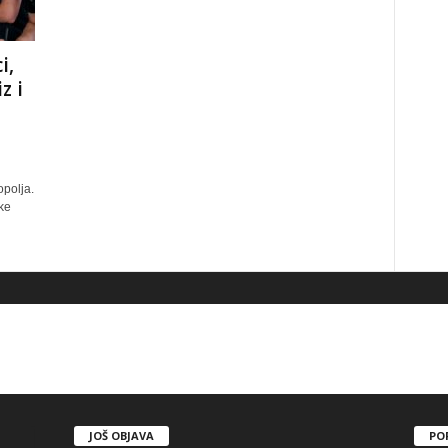
i,
z i
opolja.
ke
JOŠ OBJAVA
PO