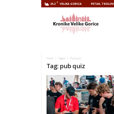
C
VELIKA GORICA
PETAK, 7 KOLOV
26.2
Kronike
Velike
Gorice
Home
Tagovi
Pub quiz
Tag: pub quiz