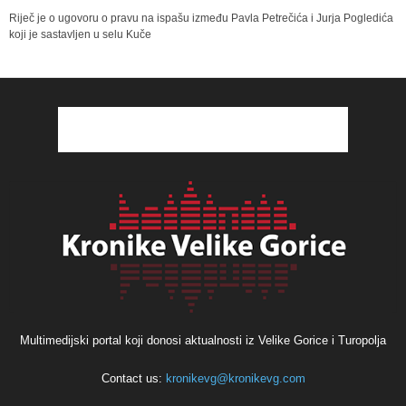
Riječ je o ugovoru o pravu na ispašu između Pavla Petrečića i Jurja Pogledića
koji je sastavljen u selu Kuče
Multimedijski portal koji donosi aktualnosti iz Velike Gorice i Turopolja
Contact us:
kronikevg@kronikevg.com