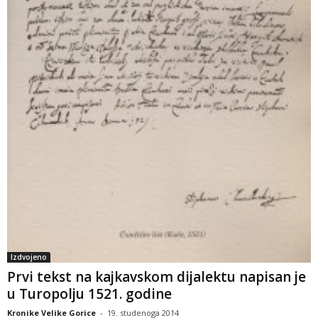
Izdvojeno
Prvi tekst na kajkavskom dijalektu napisan je
u Turopolju 1521. godine
Kronike Velike Gorice
-
19. studenoga 2014