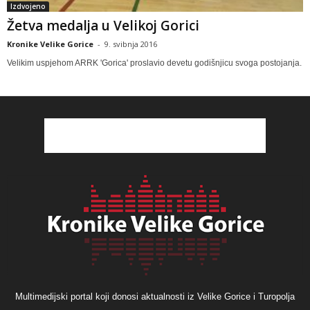
Izdvojeno
Žetva medalja u Velikoj Gorici
Kronike Velike Gorice
-
9. svibnja 2016
Velikim uspjehom ARRK 'Gorica' proslavio devetu godišnjicu svoga postojanja.
Multimedijski portal koji donosi aktualnosti iz Velike Gorice i Turopolja