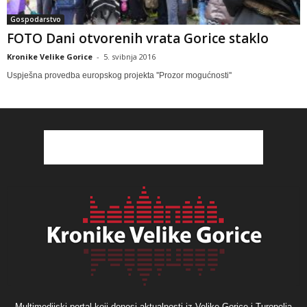
Gospodarstvo
FOTO Dani otvorenih vrata Gorice staklo
Kronike Velike Gorice
-
5. svibnja 2016
Uspješna provedba europskog projekta ''Prozor mogućnosti''
Multimedijski portal koji donosi aktualnosti iz Velike Gorice i Turopolja