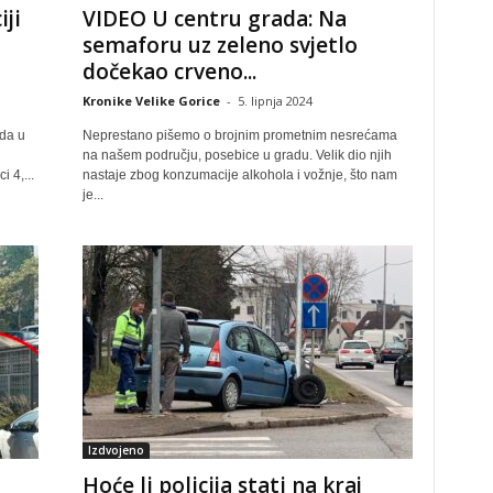
ji
VIDEO U centru grada: Na
semaforu uz zeleno svjetlo
dočekao crveno...
Kronike Velike Gorice
-
5. lipnja 2024
da u
Neprestano pišemo o brojnim prometnim nesrećama
na našem području, posebice u gradu. Velik dio njih
 4,...
nastaje zbog konzumacije alkohola i vožnje, što nam
je...
Izdvojeno
Hoće li policija stati na kraj