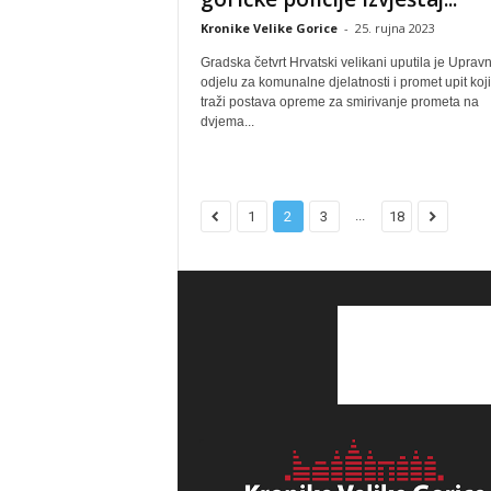
Kronike Velike Gorice
-
25. rujna 2023
Gradska četvrt Hrvatski velikani uputila je Upra
odjelu za komunalne djelatnosti i promet upit koj
traži postava opreme za smirivanje prometa na
dvjema...
...
1
2
3
18