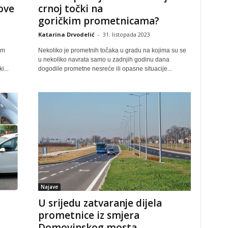
ove
crnoj točki na
goričkim prometnicama?
Katarina Drvodelić
-
31. listopada 2023
em
Nekoliko je prometnih točaka u gradu na kojima su se
u nekoliko navrata samo u zadnjih godinu dana
i...
dogodile prometne nesreće ili opasne situacije...
Najave
U srijedu zatvaranje dijela
prometnice iz smjera
Domovinskog mosta