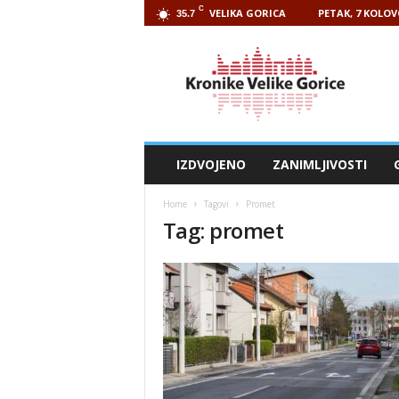
C
VELIKA GORICA
PETAK, 7 KOLOV
35.7
Kronike
Velike
Gorice
IZDVOJENO
ZANIMLJIVOSTI
Home
Tagovi
Promet
Tag: promet