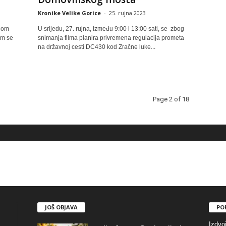
Kronike Velike Gorice
-
25. rujna 2023
vnom
U srijedu, 27. rujna, između 9:00 i 13:00 sati, se zbog
im se
snimanja filma planira privremena regulacija prometa
na državnoj cesti DC430 kod Zračne luke...
Page 2 of 18
JOŠ OBJAVA
PO
Izdvo