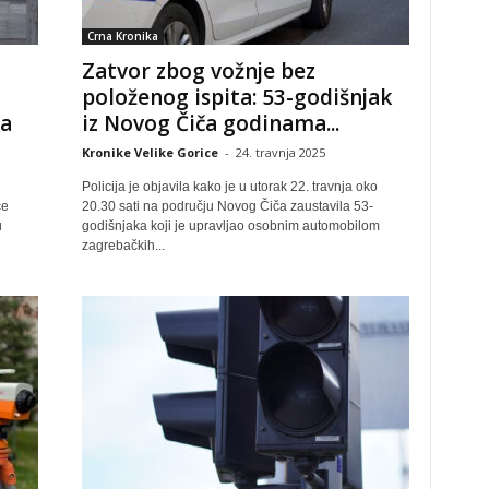
Crna Kronika
Zatvor zbog vožnje bez
položenog ispita: 53-godišnjak
ta
iz Novog Čiča godinama...
Kronike Velike Gorice
-
24. travnja 2025
Policija je objavila kako je u utorak 22. travnja oko
ce
20.30 sati na području Novog Čiča zaustavila 53-
u
godišnjaka koji je upravljao osobnim automobilom
zagrebačkih...