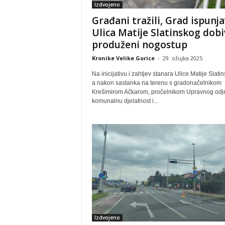
Izdvojeno
Građani tražili, Grad ispunja
Ulica Matije Slatinskog dobi
produženi nogostup
Kronike Velike Gorice
-
29. ožujka 2025
Na inicijativu i zahtjev stanara Ulice Matije Slati
a nakon sastanka na terenu s gradonačelnikom
Krešimirom Ačkarom, pročelnikom Upravnog odje
komunalnu djelatnost i...
Izdvojeno