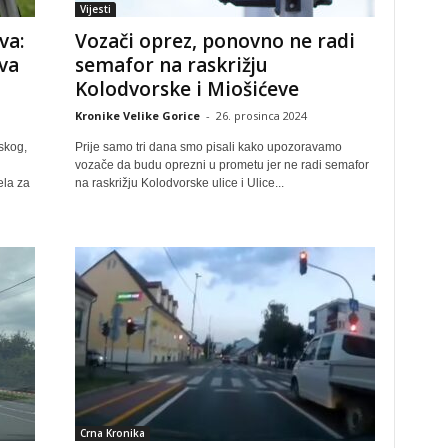
Vijesti
va:
Vozači oprez, ponovno ne radi
va
semafor na raskrižju
Kolodvorske i Miošićeve
Kronike Velike Gorice
-
26. prosinca 2024
nskog,
Prije samo tri dana smo pisali kako upozoravamo
vozače da budu oprezni u prometu jer ne radi semafor
la za
na raskrižju Kolodvorske ulice i Ulice...
Crna Kronika