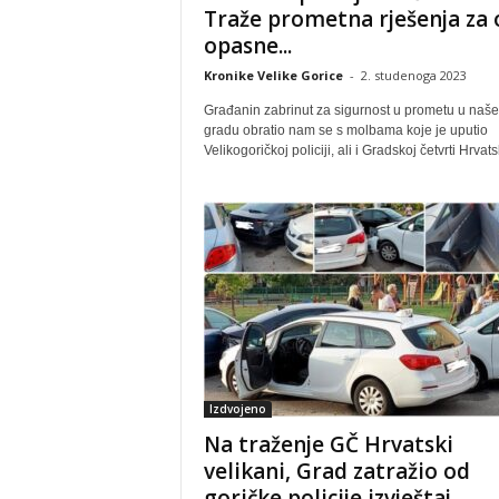
Traže prometna rješenja za 
opasne...
Kronike Velike Gorice
-
2. studenoga 2023
Građanin zabrinut za sigurnost u prometu u naš
gradu obratio nam se s molbama koje je uputio
Velikogoričkoj policiji, ali i Gradskoj četvrti Hrvatsk
Izdvojeno
Na traženje GČ Hrvatski
velikani, Grad zatražio od
goričke policije izvještaj...