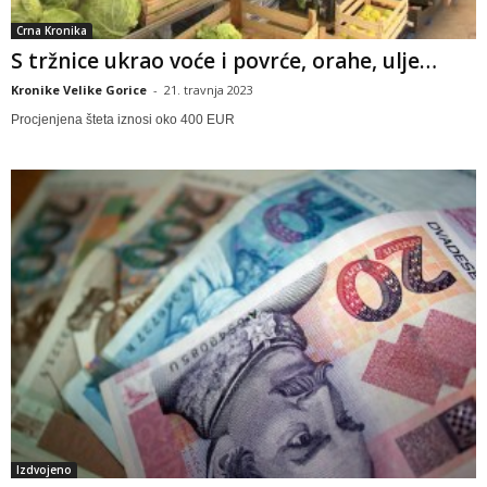
Crna Kronika
S tržnice ukrao voće i povrće, orahe, ulje…
Kronike Velike Gorice
-
21. travnja 2023
Procjenjena šteta iznosi oko 400 EUR
Izdvojeno