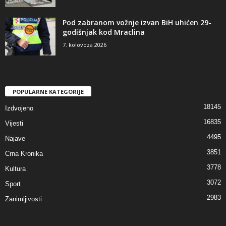
Pod zabranom vožnje izvan BiH uhićen 29-
godišnjak kod Mraclina
7. kolovoza 2026
POPULARNE KATEGORIJE
18145
Izdvojeno
16835
Vijesti
4495
Najave
3851
Crna Kronika
3778
Kultura
3072
Sport
2983
Zanimljivosti