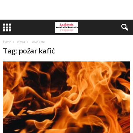
Home
Tagovi
Požar kafić
Tag: požar kafić